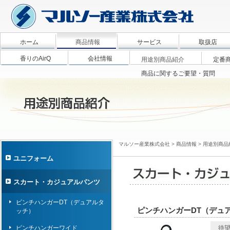
ホーム
商品情報
サービス
取扱店
香りのAirQ
会社情報
用途別商品紹介
定番
商品に関するご要望・質問
マルソー産業株式会社
>
商品情報
>
用途別商品
ユニフォーム
スカート・カジュアルパンツ
ピンチハンガーDT（デュアルタ
ピンチハンガーDT（デュ
ッチ）
ピンチハンガーワイド
待