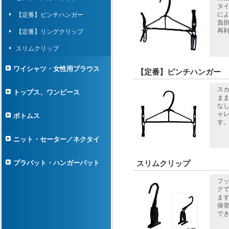
タ
に
【定番】ピンチハンガー
負
再利
【定番】リングクリップ
スリムクリップ
ワイシャツ・女性用ブラウス
【定番】ピンチハンガー
ス
トップス、ワンピース
ま
な
ャ
ボトムス
す
ニット・セーター／ネクタイ
プラパット・ハンガーパット
スリムクリップ
フ
ク
ま
保
でき.